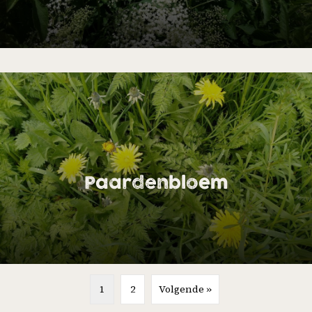
Paardenbloem
1
2
Volgende »