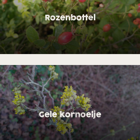
Rozenbottel
Gele kornoelje