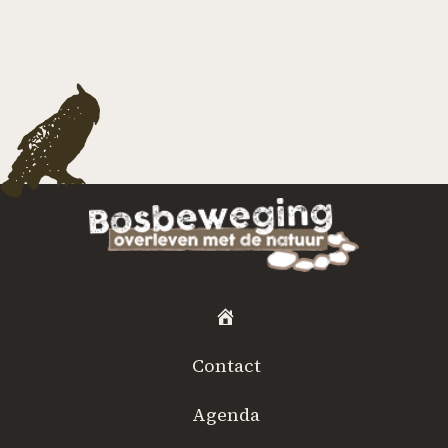
H
o
Contact
m
e
Agenda