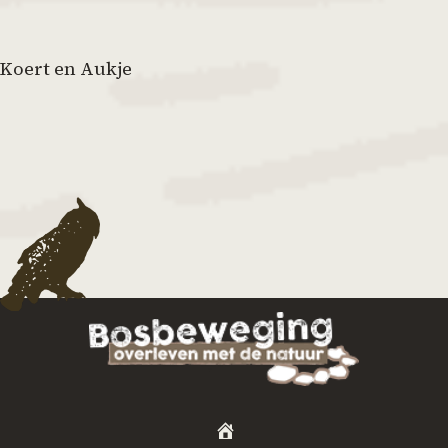
Koert en Aukje
H