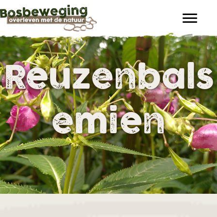
Reuzenbals
emien