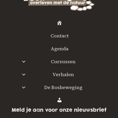
H
o
Contact
m
e
Agenda
Cursussen
Verhalen
De Bosbeweging
W
a
Meld je aan voor onze nieuwsbrief
a