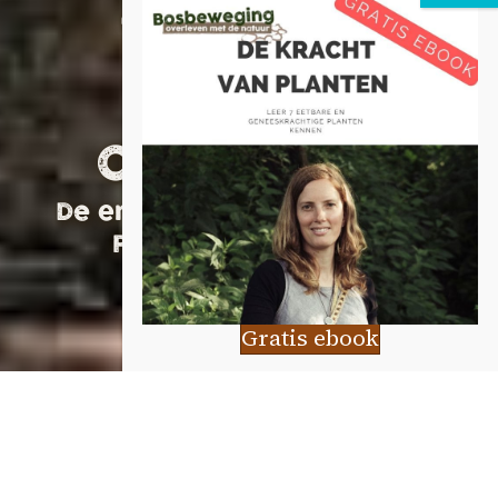
Terugblik
Primitief
Overleven I
De ervaring van Lotte Kroon,
Primitief Overleven 1
Gratis ebook
Alles viel perfect op zijn plek en het liefst was ik
voor altijd gebleven. Maar aan alle goede dingen
komt een eind, en aan drie dagen al snel. Hoewel