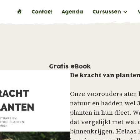
H
Contact
Agenda
Cursussen
o
m
e
Gratis eBook
De kracht van plante
Onze voorouders aten h
natuur en hadden wel 3
planten in hun dieet. Wa
dat vergelijkt met wat
binnenkrijgen. Helaas 