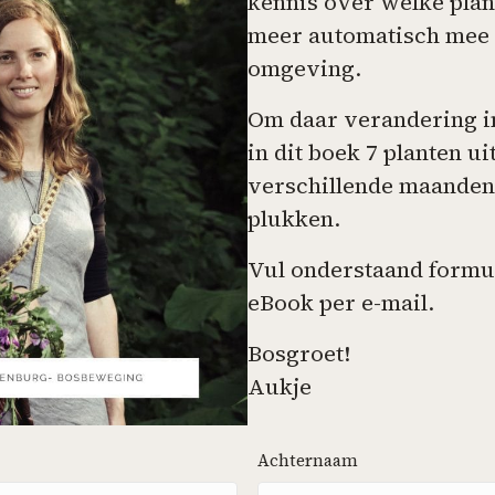
kennis over welke plant
meer automatisch mee 
omgeving.
Om daar verandering in
in dit boek 7 planten uit
verschillende maanden 
plukken.
Vul onderstaand formul
eBook per e-mail.
Bosgroet!
Aukje
Achternaam