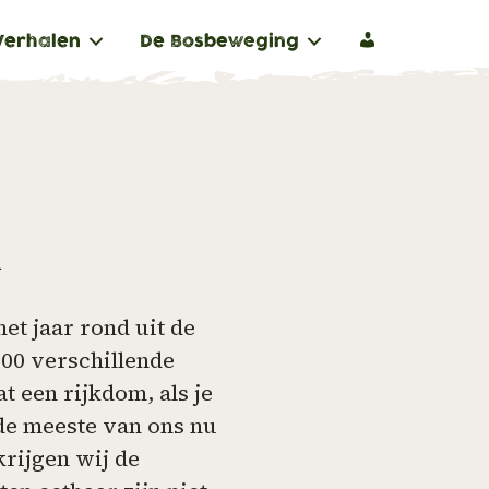
W
Verhalen
De Bosbeweging
a
a
r
w
i
l
j
e
i
n
n
l
et jaar rond uit de
o
g
00 verschillende
g
t een rijkdom, als je
e
 de meeste van ons nu
n
?
krijgen wij de