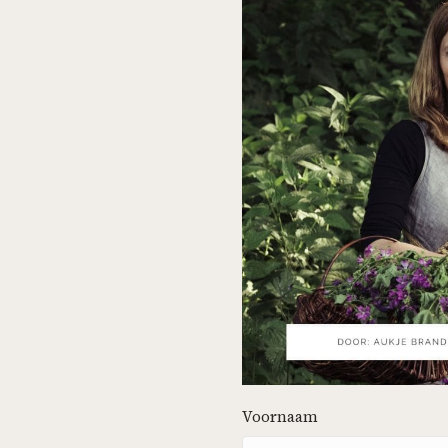
Naam
Voornaam
(Vereist)