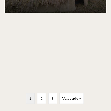
1
2
3
Volgende »