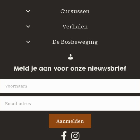
Cursussen
Verhalen
De Bosbeweging
W
a
Meld je aan voor onze nieuwsbrief
a
r
w
i
l
j
Aanmelden
e
i