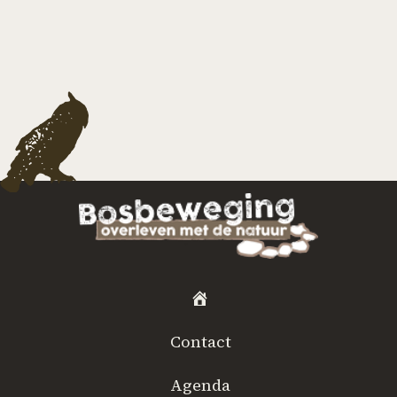
H
o
Contact
m
e
Agenda