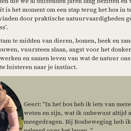
en die we al duizenden jaren lang bezitten en 
t is het moment om een stap terug het bos in te
vinden door praktische natuurvaardigheden 
s’.
 stam te midden van dieren, bomen, beek en za
uwen, vuursteen slaan, angst voor het donke
werken en samen leven van wat de natuur ons t
e luisteren naar je instinct.
Geert: "In het bos heb ik iets van meze
weten en zijn, wat ik onbewust altijd a
meegedragen. Bij Bosbeweging heb ik
geleerd over het leven. "