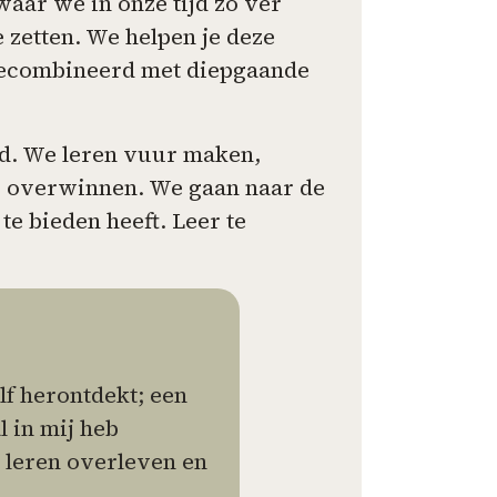
waar we in onze tijd zo ver
 zetten. We helpen je deze
gecombineerd met diepgaande
nd. We leren vuur maken,
r overwinnen. We gaan naar de
e bieden heeft. Leer te
lf herontdekt; een
l in mij heb
 leren overleven en