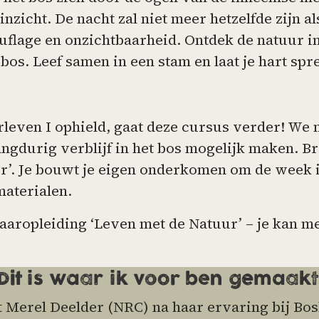
zicht. De nacht zal niet meer hetzelfde zijn als
lage en onzichtbaarheid. Ontdek de natuur in je
bos. Leef samen in een stam en laat je hart spr
rleven I ophield, gaat deze cursus verder! W
ngdurig verblijf in het bos mogelijk maken. Bre
r’. Je bouwt je eigen onderkomen om de week i
materialen.
aropleiding ‘Leven met de Natuur’ – je kan met
Dit is waar ik voor ben gemaakt
t Merel Deelder (NRC) na haar ervaring bij B