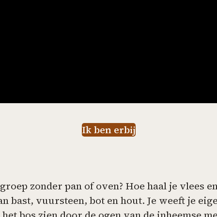
Ik ben erbij
groep zonder pan of oven? Hoe haal je vlees en 
n bast, vuursteen, bot en hout. Je weeft je ei
rt het bos zien door de ogen van de inheemse 