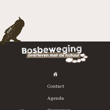
H
o
Contact
m
e
Agenda