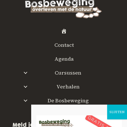
H
o
Contact
m
e
Agenda
Cursussen
Verhalen
De Bosbeweging
W
a
Meld je aan voor onze nieuwsbrief