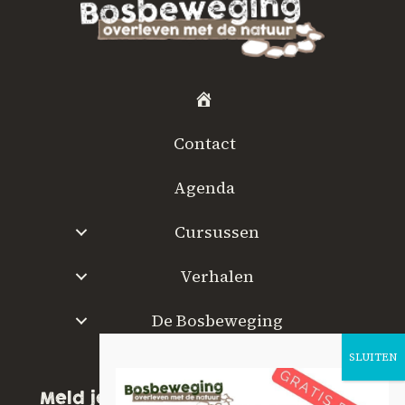
H
o
Contact
m
e
Agenda
Cursussen
Verhalen
De Bosbeweging
W
a
Meld je aan voor onze nieuwsbrief