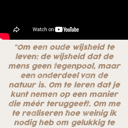
"Om een oude wijsheid te
leven: de wijsheid dat de
mens geen tegenpool, maar
een onderdeel van de
natuur is. Om te leren dat je
kunt nemen op een manier
die méér teruggeeft. Om me
te realiseren hoe weinig ik
nodig heb om gelukkig te