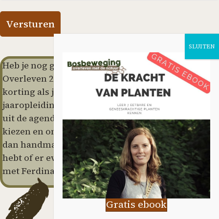
Heb je nog geen Primitief Overleven 1 & Primitief
Overleven 2 (of 10-daagse) gedaan dan geldt een
korting als je deze in combinatie met de
jaaropleiding ‘Leven met de Natuur boekt. Je kan
uit de agenda zelf een betreffende PO1 en/of PO2
kiezen en ons laten weten, we schrijven je daar
dan handmatig voor in. Als je hier vragen over
hebt of er even over wilt overleggen, bel dan even
met Ferdinand, 06 50 82 63 99.
Gratis ebook