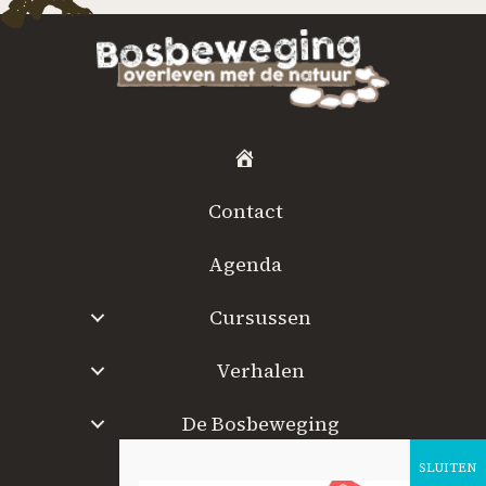
H
o
Contact
m
e
Agenda
Cursussen
Verhalen
De Bosbeweging
W