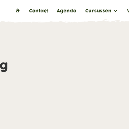
H
Contact
Agenda
Cursussen
o
m
e
ng