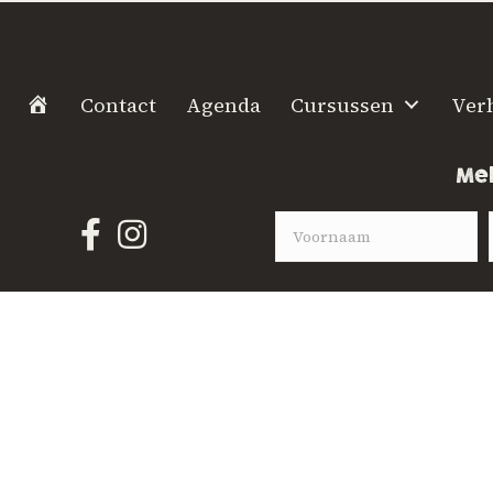
H
Contact
Agenda
Cursussen
Ver
o
m
Mel
e