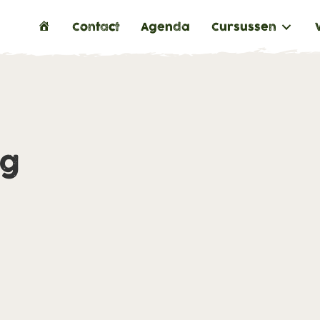
H
Contact
Agenda
Cursussen
o
m
e
ng