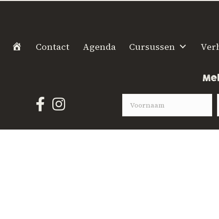
H
Contact
Agenda
Cursussen
Ver
o
m
Mel
e