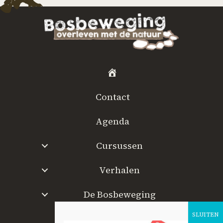
H
o
Contact
m
e
Agenda
Cursussen
Verhalen
De Bosbeweging
W