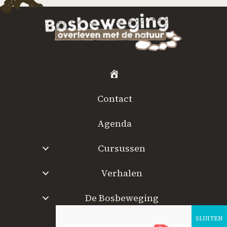
H
o
Contact
m
e
Agenda
Cursussen
Verhalen
De Bosbeweging
W