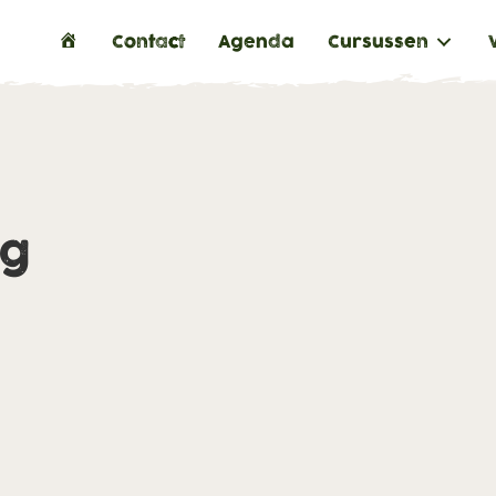
H
Contact
Agenda
Cursussen
o
m
e
ng