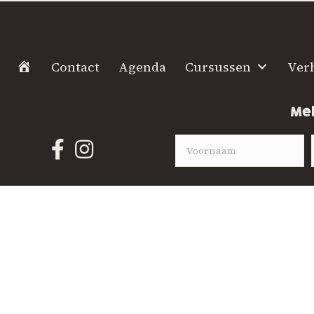
H
Contact
Agenda
Cursussen
Ver
o
m
Mel
e