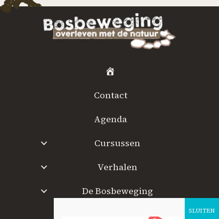
H
o
Contact
m
e
Agenda
Cursussen
Verhalen
De Bosbeweging
W