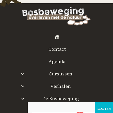
H
o
Contact
m
e
Agenda
Cursussen
Verhalen
De Bosbeweging
W