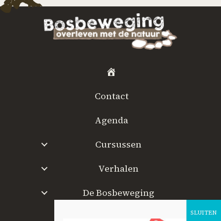
H
o
Contact
m
e
Agenda
Cursussen
Verhalen
De Bosbeweging
W