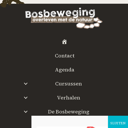
H
o
Contact
m
e
Agenda
Cursussen
Verhalen
De Bosbeweging
W