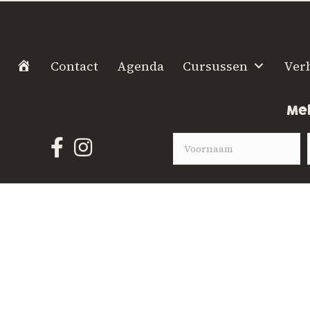
H
Contact
Agenda
Cursussen
Ver
o
m
Mel
e