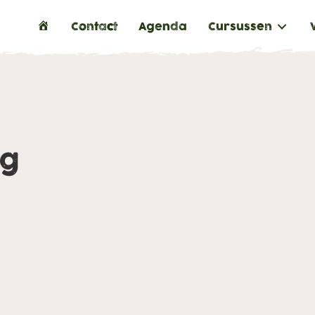
H
Contact
Agenda
Cursussen
o
m
e
ng