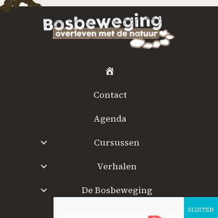
H
o
Contact
m
e
Agenda
Cursussen
Verhalen
De Bosbeweging
W