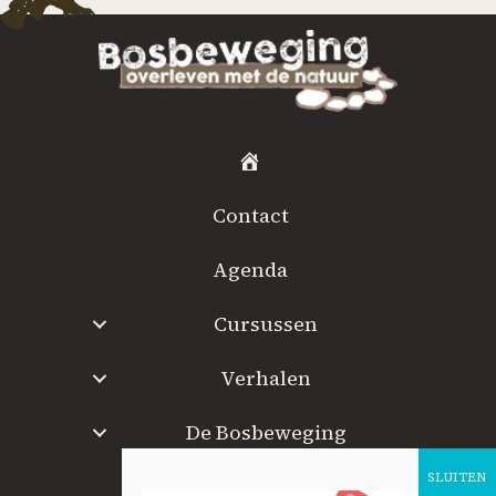
H
o
Contact
m
e
Agenda
Cursussen
Verhalen
De Bosbeweging
W