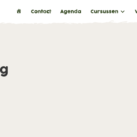
H
Contact
Agenda
Cursussen
o
m
e
ng