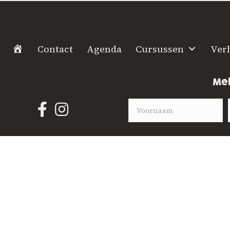
H
Contact
Agenda
Cursussen
Ver
o
m
Mel
e