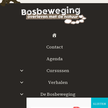
H
o
Contact
m
e
Agenda
Cursussen
Verhalen
De Bosbeweging
W