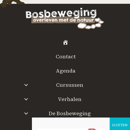
H
o
Contact
m
e
Agenda
Cursussen
Verhalen
De Bosbeweging
W