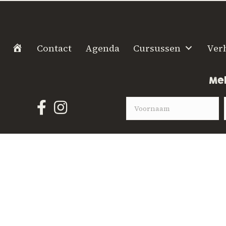
H
Contact
Agenda
Cursussen
Ver
o
m
Mel
e