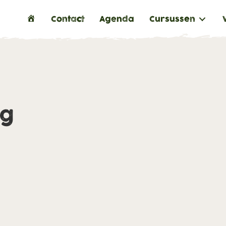
H
Contact
Agenda
Cursussen
o
m
e
ng