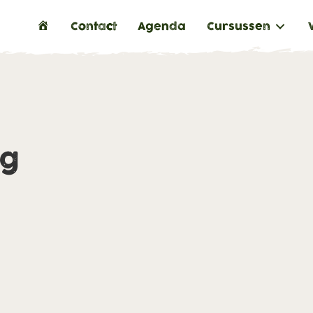
H
Contact
Agenda
Cursussen
o
m
e
ng