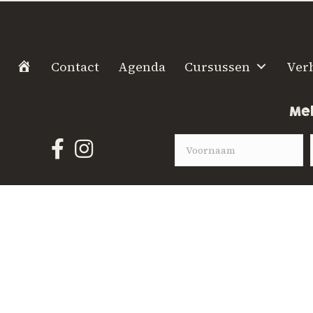
H
Contact
Agenda
Cursussen
Ver
o
m
Mel
e