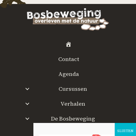
H
o
Contact
m
e
Agenda
Cursussen
Verhalen
De Bosbeweging
W