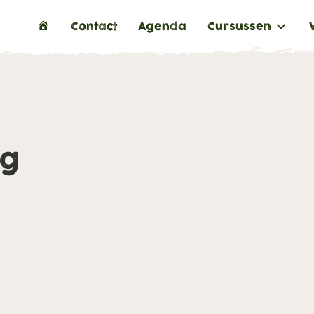
H
Contact
Agenda
Cursussen
o
m
e
ng