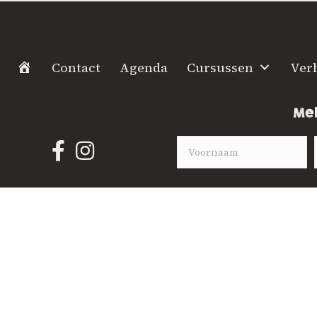
H
Contact
Agenda
Cursussen
Ver
o
m
Mel
e