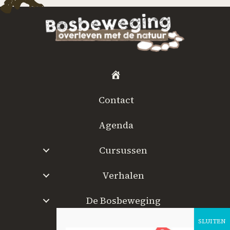
H
o
Contact
m
e
Agenda
Cursussen
Verhalen
De Bosbeweging
W