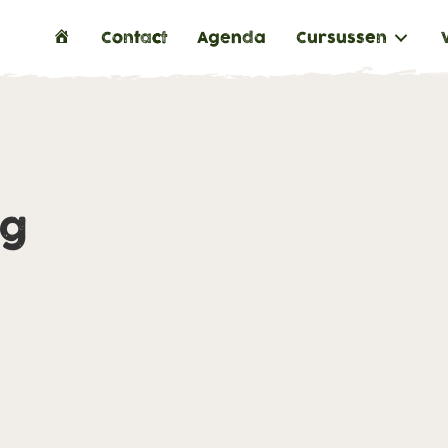
H
Contact
Agenda
Cursussen
o
m
e
ng