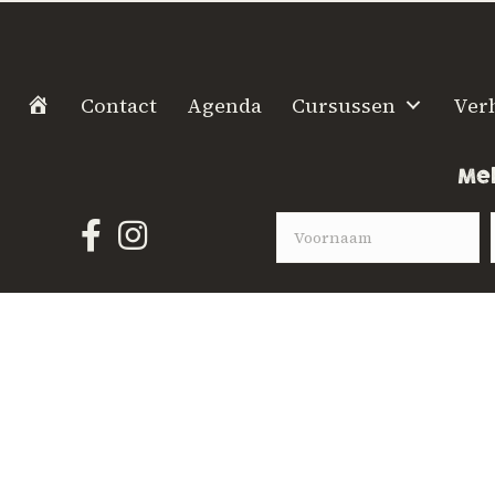
H
Contact
Agenda
Cursussen
Ver
o
m
Mel
e