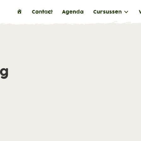
H
Contact
Agenda
Cursussen
o
m
e
ng