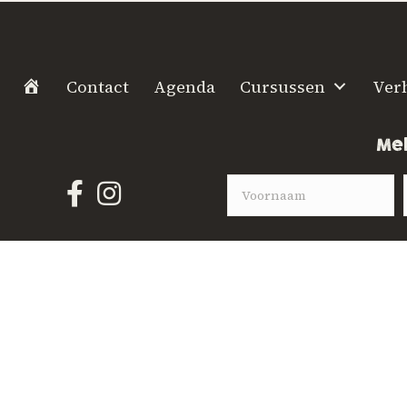
H
Contact
Agenda
Cursussen
Ver
o
m
Mel
e