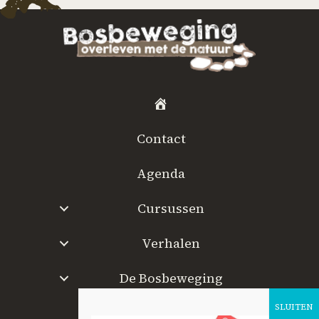
H
o
Contact
m
e
Agenda
Cursussen
Verhalen
De Bosbeweging
W