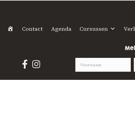
H
Contact
Agenda
Cursussen
Ver
o
m
Mel
e