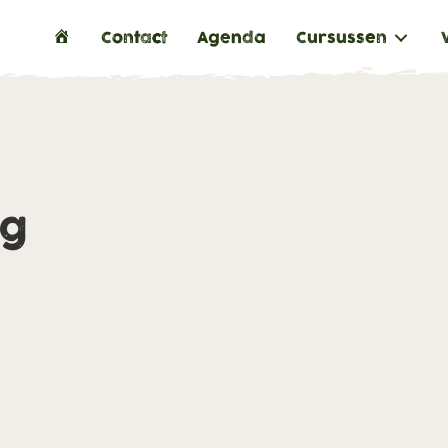
H
Contact
Agenda
Cursussen
o
m
e
ng