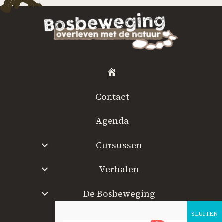
H
o
Contact
m
e
Agenda
Cursussen
Verhalen
De Bosbeweging
W