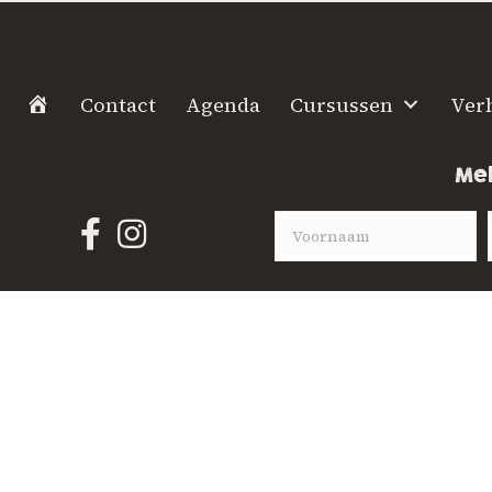
H
Contact
Agenda
Cursussen
Ver
o
m
Mel
e