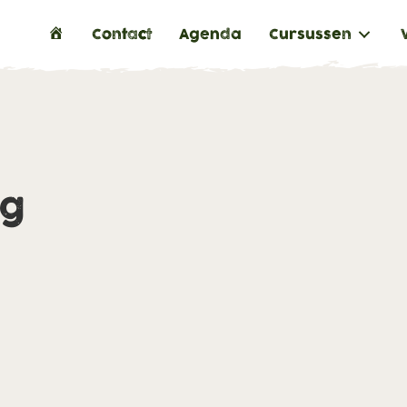
H
Contact
Agenda
Cursussen
o
m
e
ng