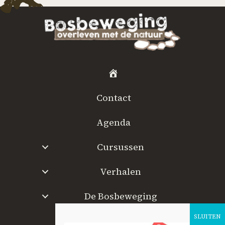
H
o
Contact
m
e
Agenda
Cursussen
Verhalen
De Bosbeweging
W