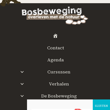
H
o
Contact
m
e
Agenda
Cursussen
Verhalen
De Bosbeweging
W