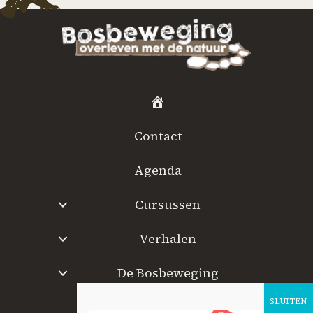
H
o
Contact
m
e
Agenda
Cursussen
Verhalen
De Bosbeweging
W