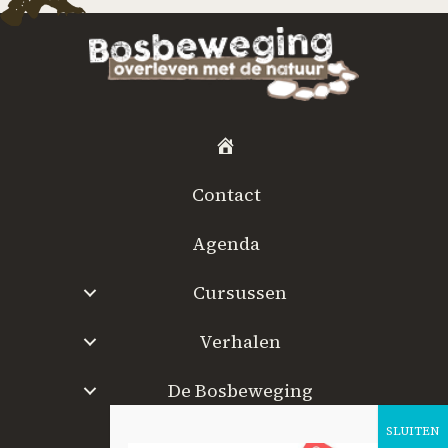
H
o
Contact
m
e
Agenda
Cursussen
Verhalen
De Bosbeweging
W