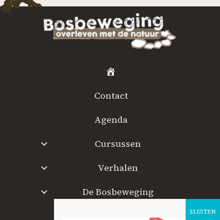
H
o
Contact
m
e
Agenda
Cursussen
Verhalen
De Bosbeweging
W