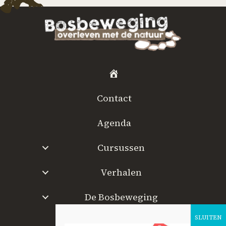
H
o
Contact
m
e
Agenda
Cursussen
Verhalen
De Bosbeweging
W