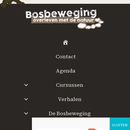
H
o
Contact
m
e
Agenda
Cursussen
Verhalen
De Bosbeweging
W