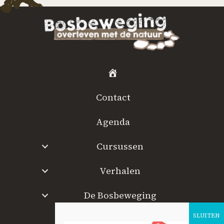
H
o
Contact
m
e
Agenda
Cursussen
Verhalen
De Bosbeweging
W