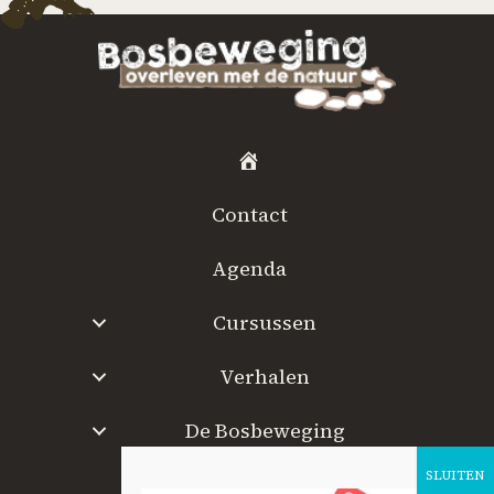
H
o
Contact
m
e
Agenda
Cursussen
Verhalen
De Bosbeweging
W