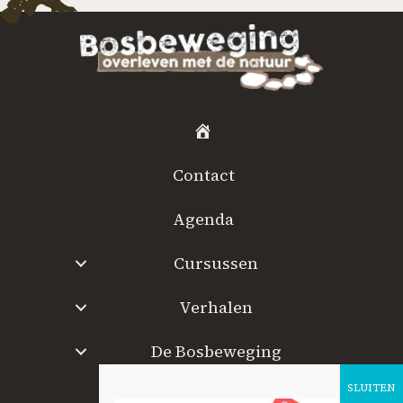
H
o
Contact
m
e
Agenda
Cursussen
Verhalen
De Bosbeweging
W