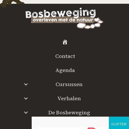
H
o
Contact
m
e
Agenda
Cursussen
Verhalen
De Bosbeweging
W